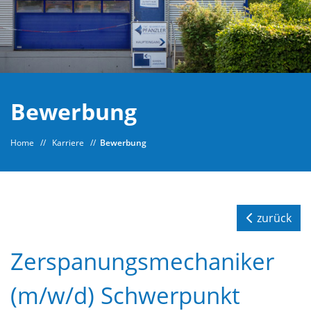
Bewerbung
Home
//
Karriere
//
Bewerbung
zurück
Zerspanungsmechaniker
(m/w/d) Schwerpunkt